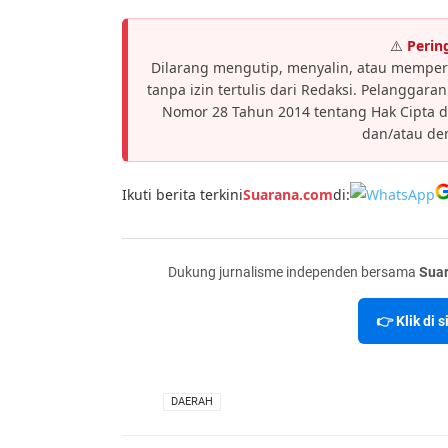
⚠️
Perin
Dilarang mengutip, menyalin, atau memper
tanpa izin tertulis dari Redaksi. Pelanggar
Nomor 28 Tahun 2014 tentang Hak Cipta 
dan/atau den
Ikuti berita terkini
Suarana.com
di:
Dukung jurnalisme independen bersama
Sua
👉 Klik di 
VIA
DAERAH