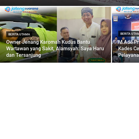
BERITA UTA
BERITA UTAMA
Owner Jenang Karomah Kudus Bantu
M.Ade Pr
Wartawan yang Sakit, Alamsyah: Saya Haru
Kades C
dan Tersanjung
Pelayana