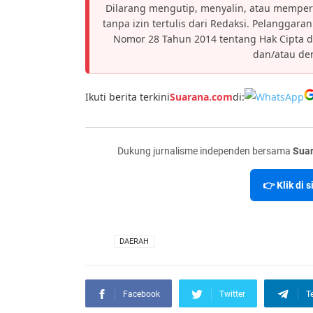
Dilarang mengutip, menyalin, atau memper
tanpa izin tertulis dari Redaksi. Pelanggar
Nomor 28 Tahun 2014 tentang Hak Cipta 
dan/atau den
Ikuti berita terkini
Suarana.com
di:
Dukung jurnalisme independen bersama
Sua
👉 Klik di 
VIA
DAERAH
Facebook
Twitter
T