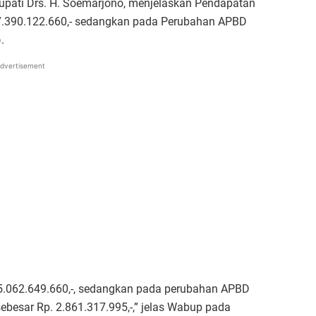
Bupati Drs. H. Soemarjono, menjelaskan Pendapatan
7.390.122.660,- sedangkan pada Perubahan APBD
.
dvertisement
55.062.649.660,-, sedangkan pada perubahan APBD
sebesar Rp. 2.861.317.995,-,” jelas Wabup pada