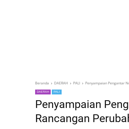
Beranda
DAERAH
PALI
Penyampaian Pengantar N
DAERAH
PALI
Penyampaian Peng
Rancangan Peruba