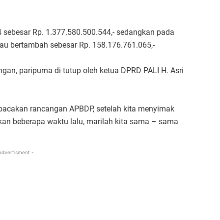
sebesar Rp. 1.377.580.500.544,- sedangkan pada
tau bertambah sebesar Rp. 158.176.761.065,-
an, paripurna di tutup oleh ketua DPRD PALI H. Asri
acakan rancangan APBDP, setelah kita menyimak
an beberapa waktu lalu, marilah kita sama – sama
Advertisment -