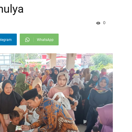
mulya
0
elegram
WhatsApp