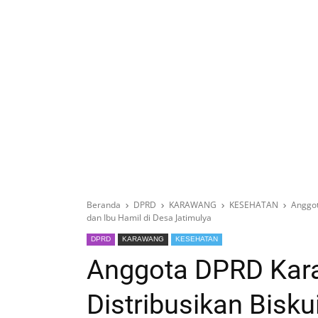
Beranda
DPRD
KARAWANG
KESEHATAN
Anggot
dan Ibu Hamil di Desa Jatimulya
DPRD
KARAWANG
KESEHATAN
Anggota DPRD Kara
Distribusikan Biskui