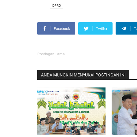
VIA
DPRD
Facebook
Twitter
T
Postingan Lama
ANDA MUNGKIN MENYUKAI POSTINGAN INI