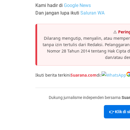
Kami hadir di
Google News
Dan jangan lupa ikuti
Saluran WA
⚠️
Perin
Dilarang mengutip, menyalin, atau memper
tanpa izin tertulis dari Redaksi. Pelanggar
Nomor 28 Tahun 2014 tentang Hak Cipta 
dan/atau den
Ikuti berita terkini
Suarana.com
di:
Dukung jurnalisme independen bersama
Sua
👉 Klik di 