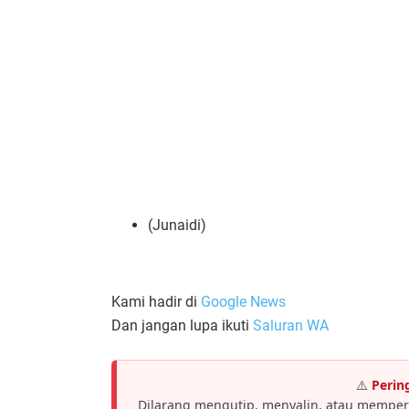
(Junaidi)
Kami hadir di
Google News
Dan jangan lupa ikuti
Saluran WA
⚠️
Perin
Dilarang mengutip, menyalin, atau memper