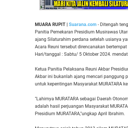
MUARA RUPIT |
Suarana.com
- Ditengah ten
Panitia Pemekaran Presidium Musirawas Uta
ajang Silaturahim perdana setelah usianya 
Acara Reuni tersebut direncanakan bertemp
Hari/tanggal : Sabtu/ 5 Oktober 2024. menda
Ketua Panitia Pelaksana Reuni Akbar Presid
Akbar ini bukanlah ajang mencari panggung pol
untuk kepentingan Masyarakat MURATARA kes
"Lahirnya MURATARA sebagai Daerah Otonomi 
adalah hasil perjuangan Masyarakat MURATAR
Presidium MURATARA,"ungkap April Ibrahim.