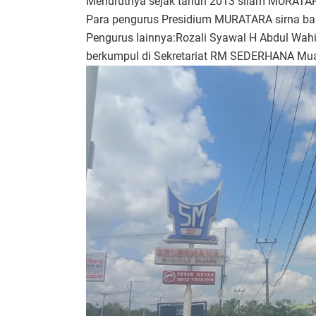
Menurutnya sejak tahun 2013 silam MURATAR
Para pengurus Presidium MURATARA sirna bak 
Pengurus lainnya:Rozali Syawal H Abdul Wahi
berkumpul di Sekretariat RM SEDERHANA Mua