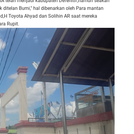
A telah menjadi kabupaten Defenitif,namun seakan
ditelan Bumi," hal dibenarkan oleh Para mantan
d,H Toyota Ahyad dan Solihin AR saat mereka
ra Rupit.