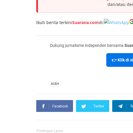
dan/atau den
Ikuti berita terkini
Suarana.com
di:
Dukung jurnalisme independen bersama
Sua
👉 Klik di 
VIA
ACEH
Facebook
Twitter
T
Postingan Lama