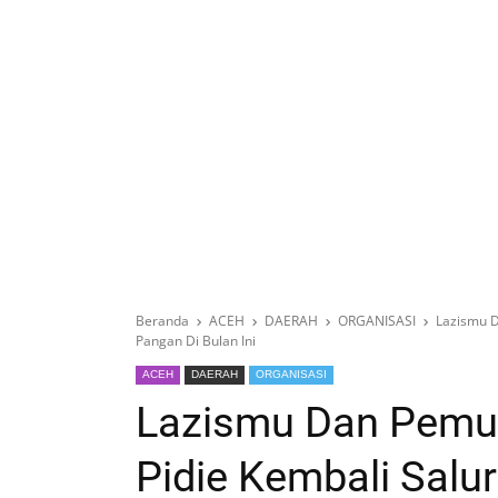
Beranda
ACEH
DAERAH
ORGANISASI
Lazismu 
Pangan Di Bulan Ini
ACEH
DAERAH
ORGANISASI
Lazismu Dan Pem
Pidie Kembali Sal