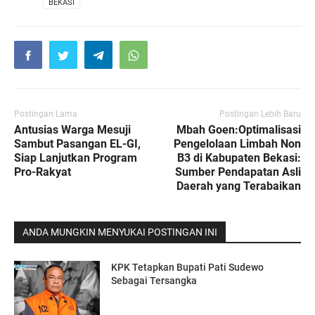
VIA
BEKASI
Postingan Lama
Postingan Lebih Baru
Antusias Warga Mesuji
Mbah Goen:Optimalisasi
Sambut Pasangan EL-GI,
Pengelolaan Limbah Non
Siap Lanjutkan Program
B3 di Kabupaten Bekasi:
Pro-Rakyat
Sumber Pendapatan Asli
Daerah yang Terabaikan
ANDA MUNGKIN MENYUKAI POSTINGAN INI
KPK Tetapkan Bupati Pati Sudewo
Sebagai Tersangka