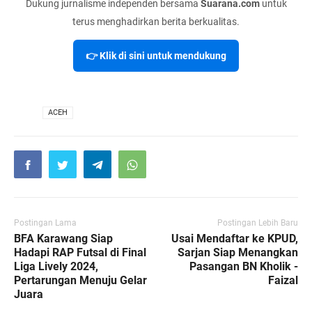
Dukung jurnalisme independen bersama
Suarana.com
untuk
terus menghadirkan berita berkualitas.
👉 Klik di sini untuk mendukung
VIA
ACEH
Postingan Lama
Postingan Lebih Baru
BFA Karawang Siap
Usai Mendaftar ke KPUD,
Hadapi RAP Futsal di Final
Sarjan Siap Menangkan
Liga Lively 2024,
Pasangan BN Kholik -
Pertarungan Menuju Gelar
Faizal
Juara