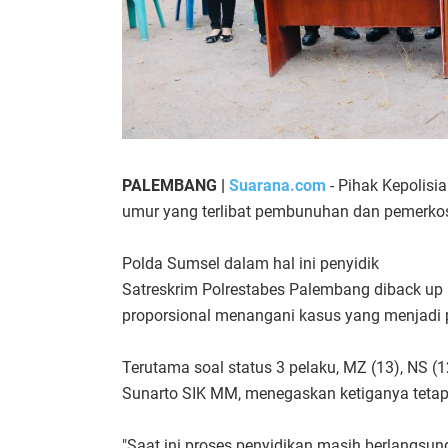
PALEMBANG |
Suarana.com
- Pihak Kepolis
umur yang terlibat pembunuhan dan pemerkosaa
Polda Sumsel dalam hal ini penyidik
Satreskrim Polrestabes Palembang diback up 
proporsional menangani kasus yang menjadi pe
Terutama soal status 3 pelaku, MZ (13), NS 
Sunarto SIK MM, menegaskan ketiganya tetap 
"Saat ini proses penyidikan masih berlangsun