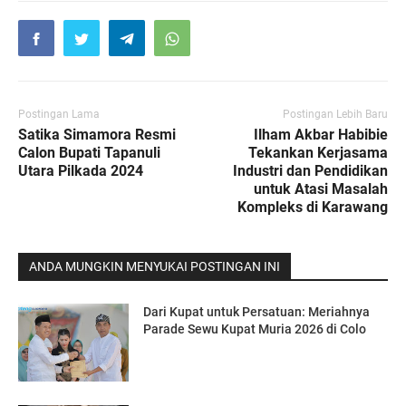
Postingan Lama
Postingan Lebih Baru
Satika Simamora Resmi
Ilham Akbar Habibie
Calon Bupati Tapanuli
Tekankan Kerjasama
Utara Pilkada 2024
Industri dan Pendidikan
untuk Atasi Masalah
Kompleks di Karawang
ANDA MUNGKIN MENYUKAI POSTINGAN INI
Dari Kupat untuk Persatuan: Meriahnya
Parade Sewu Kupat Muria 2026 di Colo