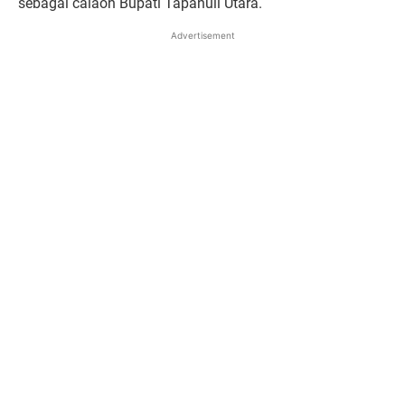
sebagai calaon Bupati Tapanuli Utara.
Advertisement