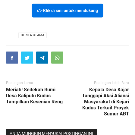
👉 Klik di sini untuk mendukung
VIA
BERITA UTAMA
Postingan Lama
Postingan Lebih Baru
Meriah! Sedekah Bumi
Kepala Desa Kajar
Desa Kaliputu Kudus
Tanggapi Aksi Aliansi
Tampilkan Kesenian Reog
Masyarakat di Kejari
Kudus Terkait Proyek
Sumur ABT
ANDA MUNGKIN MENYUKAI POSTINGAN INI