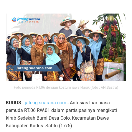
Foto pemuda RT.06 dengan kostum jawa klasik (foto : AN.Sastra)
KUDUS |
jateng.suarana.com
- Antusias luar biasa
pemuda RT.06 RW.01 dalam partisipasinya mengikuti
kirab Sedekah Bumi Desa Colo, Kecamatan Dawe
Kabupaten Kudus. Sabtu (17/5).