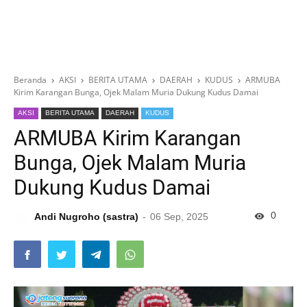
Beranda
AKSI
BERITA UTAMA
DAERAH
KUDUS
ARMUBA
Kirim Karangan Bunga, Ojek Malam Muria Dukung Kudus Damai
AKSI
BERITA UTAMA
DAERAH
KUDUS
ARMUBA Kirim Karangan
Bunga, Ojek Malam Muria
Dukung Kudus Damai
0
Andi Nugroho (sastra)
06 Sep, 2025