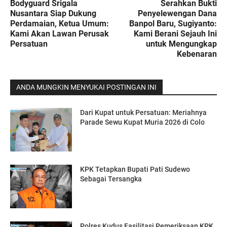
Bodyguard Srigala
Serahkan Bukti
Nusantara Siap Dukung
Penyelewengan Dana
Perdamaian, Ketua Umum:
Banpol Baru, Sugiyanto:
Kami Akan Lawan Perusak
Kami Berani Sejauh Ini
Persatuan
untuk Mengungkap
Kebenaran
ANDA MUNGKIN MENYUKAI POSTINGAN INI
Dari Kupat untuk Persatuan: Meriahnya
Parade Sewu Kupat Muria 2026 di Colo
KPK Tetapkan Bupati Pati Sudewo
Sebagai Tersangka
Polres Kudus Fasilitasi Pemeriksaan KPK